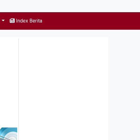
s
Index Berita