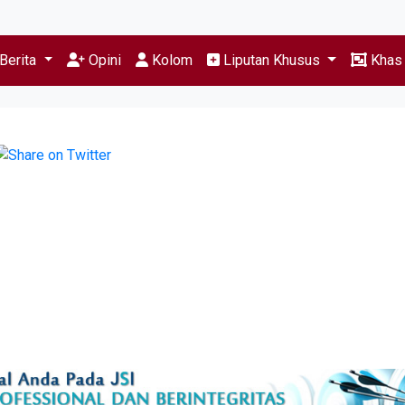
Berita
Opini
Kolom
Liputan Khusus
Kha